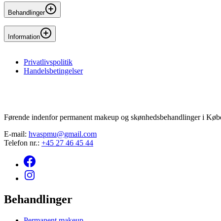
Behandlinger
Permanent makeup
Information
Permanente bryn
Permanente læber
Ofte stillede spørgsmål
Permanent eyeliner
Privatlivspolitik
Kontakt
Kombinationsbryn
Handelsbetingelser
Førende indenfor permanent makeup og skønhedsbehandlinger i Køb
E-mail:
hvaspmu@gmail.com
Telefon nr.:
+45 27 46 45 44
Behandlinger
Permanent makeup