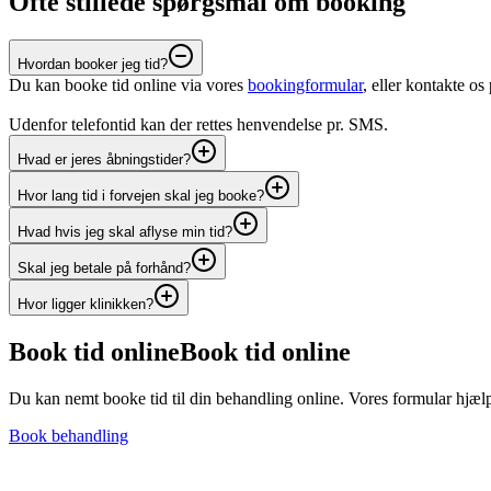
Ofte stillede spørgsmål om booking
Hvordan booker jeg tid?
Du kan booke tid online via vores
bookingformular
, eller kontakte o
Udenfor telefontid kan der rettes henvendelse pr. SMS.
Hvad er jeres åbningstider?
Hvor lang tid i forvejen skal jeg booke?
Hvad hvis jeg skal aflyse min tid?
Skal jeg betale på forhånd?
Hvor ligger klinikken?
Jernbane Allé 79, 2720 Vanløse
Book tid online
Book tid online
Du kan nemt booke tid til din behandling online. Vores formular hjælper
Book behandling