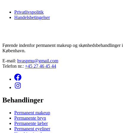
Permanente læber
Ofte stillede spørgsmål
Permanent eyeliner
Privatlivspolitik
Kontakt
Kombinationsbryn
Handelsbetingelser
Førende indenfor permanent makeup og skønhedsbehandlinger i
København.
E-mail:
hvaspmu@gmail.com
Telefon nr.:
+45 27 46 45 44
Behandlinger
Permanent makeup
Permanente bryn
Permanente læber
Permanent eyeliner